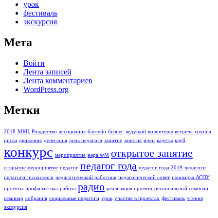
урок
фестиваль
экскурсия
Мета
Войти
Лента записей
Лента комментариев
WordPress.org
Метки
2018
МКЦ
Рождество
ассоциация
бассейн
бизнес
ведущий
волонтеры
встреча
группа
риска
движения
делегация
день педагога
занитие
занятия
идеи
кадеты
клуб
конкурс
открытое занятие
мероприятие
нара ФМ
педагог года
открытое мероприятие
педагог
педагог года 2019
педагоги
педагоги -психологи
педагогический работник
педагогический совет
площадка АСОУ
радио
проекты
профилактика
работа
реализация проекта
региональный семинар
семинар
собрания
социальные педагоги
урок
участие в проектах
фестиваль
чтения
экскурсия