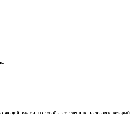
ь.
.
ботающий руками и головой - ремесленник; но человек, который р