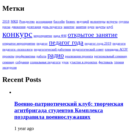
Метки
2018
МКЦ
Рождество
ассоциация
бассейн
бизнес
ведущий
волонтеры
встреча
группа
риска
движения
делегация
день педагога
занитие
занятия
идеи
кадеты
клуб
конкурс
открытое занятие
мероприятие
нара ФМ
педагог года
открытое мероприятие
педагог
педагог года 2019
педагоги
педагоги -психологи
педагогический работник
педагогический совет
площадка АСОУ
радио
проекты
профилактика
работа
реализация проекта
региональный семинар
семинар
собрания
социальные педагоги
урок
участие в проектах
фестиваль
чтения
экскурсия
Recent Posts
Военно-патриотический клуб: творческая
агитбригада студентов Комплекса
поздравила военнослужащих
1 year ago