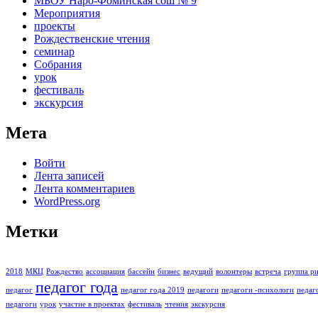
МБОУ Наро-Фоминская сош № 9
Мероприятия
проекты
Рождественские чтения
семинар
Собрания
урок
фестиваль
экскурсия
Мета
Войти
Лента записей
Лента комментариев
WordPress.org
Метки
2018
МКЦ
Рождество
ассоциация
бассейн
бизнес
ведущий
волонтеры
встреча
группа ри
педагог года
педагог
педагог года 2019
педагоги
педагоги -психологи
педаг
педагоги
урок
участие в проектах
фестиваль
чтения
экскурсия