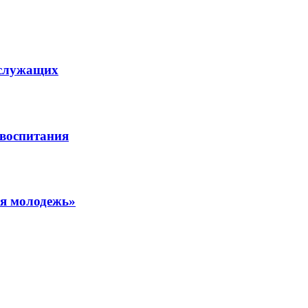
ослужащих
 воспитания
ая молодежь»