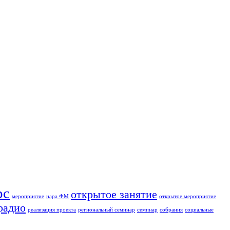
рс
открытое занятие
мероприятие
нара ФМ
открытое мероприятие
радио
реализация проекта
региональный семинар
семинар
собрания
социальные