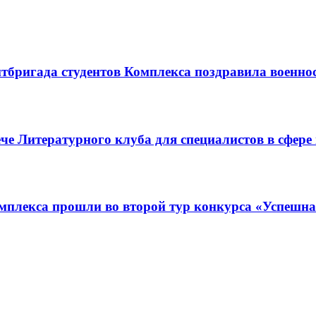
итбригада студентов Комплекса поздравила военн
че Литературного клуба для специалистов в сфере
омплекса прошли во второй тур конкурса «Успешн