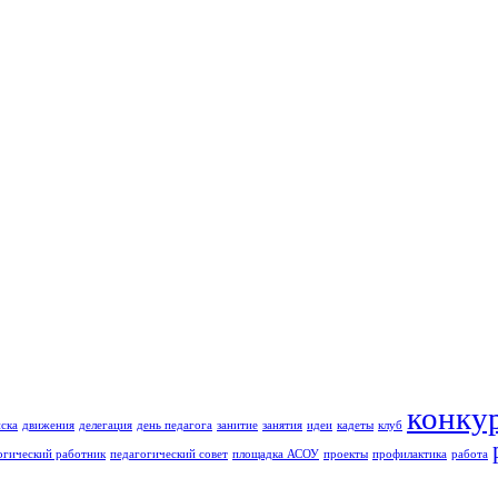
конку
ска
движения
делегация
день педагога
занитие
занятия
идеи
кадеты
клуб
огический работник
педагогический совет
площадка АСОУ
проекты
профилактика
работа