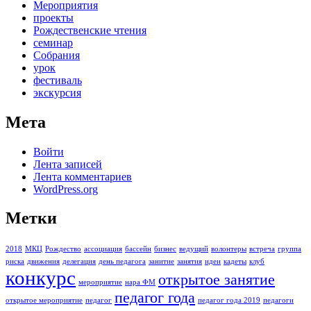
Мероприятия
проекты
Рождественские чтения
семинар
Собрания
урок
фестиваль
экскурсия
Мета
Войти
Лента записей
Лента комментариев
WordPress.org
Метки
2018
МКЦ
Рождество
ассоциация
бассейн
бизнес
ведущий
волонтеры
встреча
группа
риска
движения
делегация
день педагога
занитие
занятия
идеи
кадеты
клуб
конкурс
открытое занятие
мероприятие
нара ФМ
педагог года
открытое мероприятие
педагог
педагог года 2019
педагоги