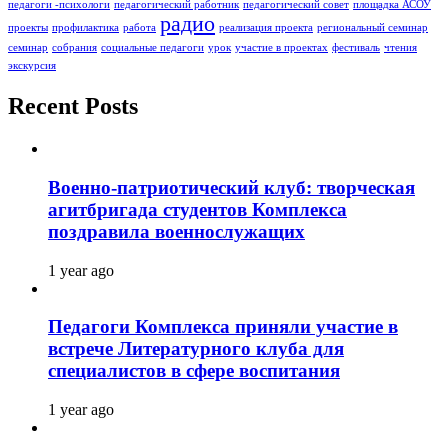
педагоги -психологи
педагогический работник
педагогический совет
площадка АСОУ
радио
проекты
профилактика
работа
реализация проекта
региональный семинар
семинар
собрания
социальные педагоги
урок
участие в проектах
фестиваль
чтения
экскурсия
Recent Posts
Военно-патриотический клуб: творческая
агитбригада студентов Комплекса
поздравила военнослужащих
1 year ago
Педагоги Комплекса приняли участие в
встрече Литературного клуба для
специалистов в сфере воспитания
1 year ago