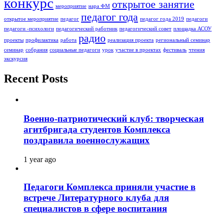
конкурс
открытое занятие
мероприятие
нара ФМ
педагог года
открытое мероприятие
педагог
педагог года 2019
педагоги
педагоги -психологи
педагогический работник
педагогический совет
площадка АСОУ
радио
проекты
профилактика
работа
реализация проекта
региональный семинар
семинар
собрания
социальные педагоги
урок
участие в проектах
фестиваль
чтения
экскурсия
Recent Posts
Военно-патриотический клуб: творческая
агитбригада студентов Комплекса
поздравила военнослужащих
1 year ago
Педагоги Комплекса приняли участие в
встрече Литературного клуба для
специалистов в сфере воспитания