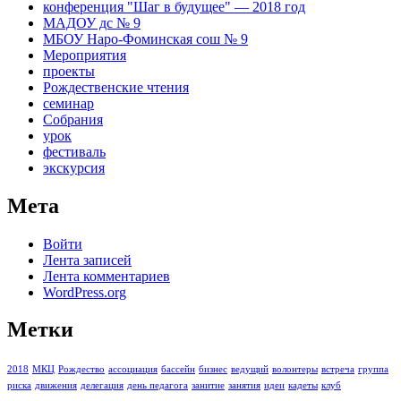
конференция "Шаг в будущее" — 2018 год
МАДОУ дс № 9
МБОУ Наро-Фоминская сош № 9
Мероприятия
проекты
Рождественские чтения
семинар
Собрания
урок
фестиваль
экскурсия
Мета
Войти
Лента записей
Лента комментариев
WordPress.org
Метки
2018
МКЦ
Рождество
ассоциация
бассейн
бизнес
ведущий
волонтеры
встреча
группа
риска
движения
делегация
день педагога
занитие
занятия
идеи
кадеты
клуб