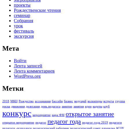
проекты
Рождественские чтения
семинар
Собрания
урок
фестиваль
экскурсия
Мета
Войти
Лента записей
Лента комментариев
WordPress.org
Метки
2018
МКЦ
Рождество
ассоциация
бассейн
бизнес
ведущий
волонтеры
встреча
группа
риска
движения
делегация
день педагога
занитие
занятия
идеи
кадеты
клуб
конкурс
открытое занятие
мероприятие
нара ФМ
педагог года
открытое мероприятие
педагог
педагог года 2019
педагоги
педагоги -психологи
педагогический работник
педагогический совет
площадка АСОУ