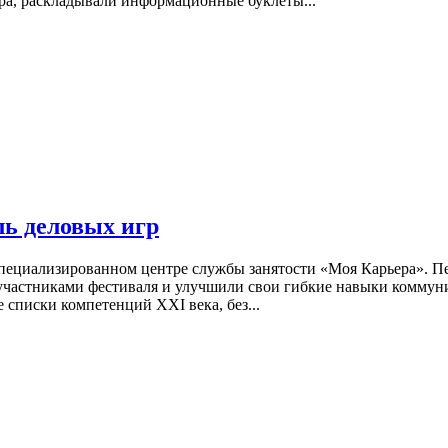
ера, раскладывали информационные буклеты...
ль деловых игр
специализированном центре службы занятости «Моя Карьера». П
участниками фестиваля и улучшили свои гибкие навыки коммун
списки компетенций XXI века, без...