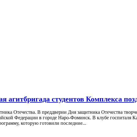
ая агитбригада студентов Комплекса по
тника Отечества. В преддверии Дня защитника Отечества творче
йской Федерации в городе Наро-Фоминск. В клубе госпиталя К
ограмму, которую готовили последние...