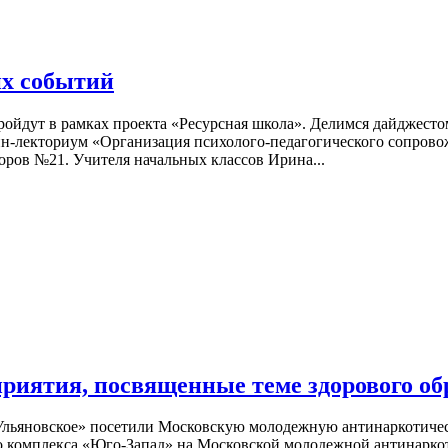
их событий
ройдут в рамках проекта «Ресурсная школа». Делимся дайджесто
айн-лекториум «Организация психолого-педагогического сопров
оров №21. Учителя начальных классов Ирина...
риятия, посвященные теме здорового об
Ульяновское» посетили Московскую молодежную антинаркотичес
го комплекса «Юго-Запад» на Московской молодежной антинарко