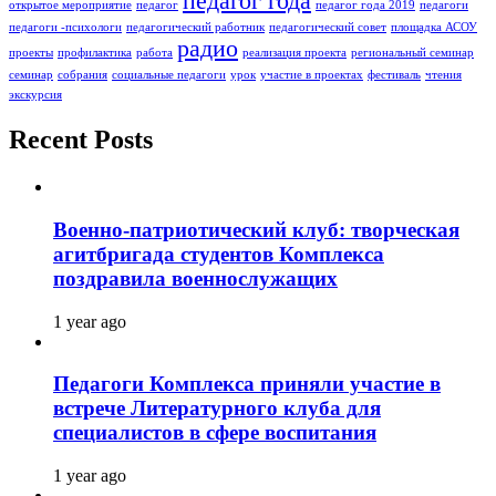
педагог года
открытое мероприятие
педагог
педагог года 2019
педагоги
педагоги -психологи
педагогический работник
педагогический совет
площадка АСОУ
радио
проекты
профилактика
работа
реализация проекта
региональный семинар
семинар
собрания
социальные педагоги
урок
участие в проектах
фестиваль
чтения
экскурсия
Recent Posts
Военно-патриотический клуб: творческая
агитбригада студентов Комплекса
поздравила военнослужащих
1 year ago
Педагоги Комплекса приняли участие в
встрече Литературного клуба для
специалистов в сфере воспитания
1 year ago