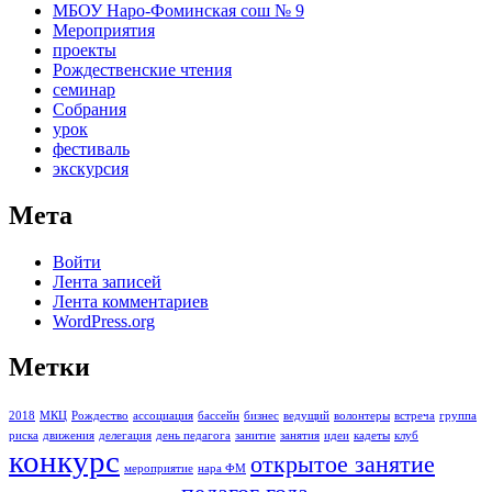
МБОУ Наро-Фоминская сош № 9
Мероприятия
проекты
Рождественские чтения
семинар
Собрания
урок
фестиваль
экскурсия
Мета
Войти
Лента записей
Лента комментариев
WordPress.org
Метки
2018
МКЦ
Рождество
ассоциация
бассейн
бизнес
ведущий
волонтеры
встреча
группа
риска
движения
делегация
день педагога
занитие
занятия
идеи
кадеты
клуб
конкурс
открытое занятие
мероприятие
нара ФМ