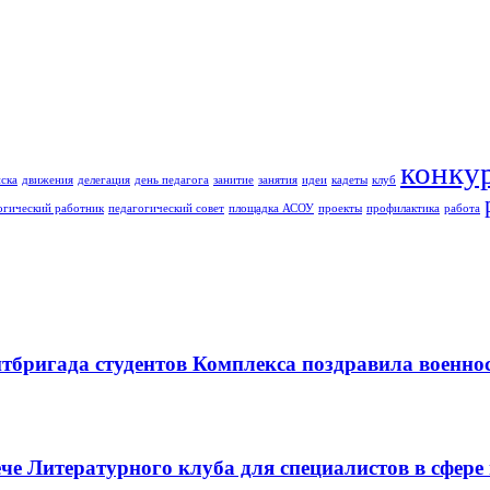
конку
ска
движения
делегация
день педагога
занитие
занятия
идеи
кадеты
клуб
огический работник
педагогический совет
площадка АСОУ
проекты
профилактика
работа
итбригада студентов Комплекса поздравила военн
че Литературного клуба для специалистов в сфере