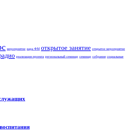
рс
открытое занятие
мероприятие
нара ФМ
открытое мероприятие
радио
реализация проекта
региональный семинар
семинар
собрания
социальные
ослужащих
 воспитания