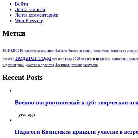
Войти
Лента записей
Лента комментариев
WordPress.org
Метки
2018
МКЦ
Рождество
ассоциация
бассейн
бизнес
ведущий
волонтеры
встреча
группа ри
педагог года
педагог
педагог года 2019
педагоги
педагоги -психологи
педаг
педагоги
урок
участие в проектах
фестиваль
чтения
экскурсия
Recent Posts
Военно-патриотический клуб: творческая аг
1 year ago
Педагоги Комплекса приняли участие в встре