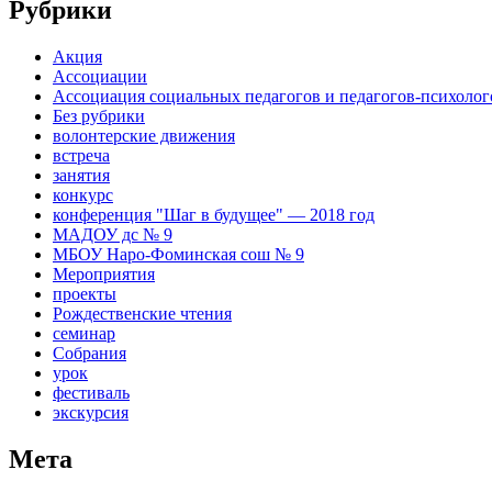
Рубрики
Акция
Ассоциации
Ассоциация социальных педагогов и педагогов-психоло
Без рубрики
волонтерские движения
встреча
занятия
конкурс
конференция "Шаг в будущее" — 2018 год
МАДОУ дс № 9
МБОУ Наро-Фоминская сош № 9
Мероприятия
проекты
Рождественские чтения
семинар
Собрания
урок
фестиваль
экскурсия
Мета