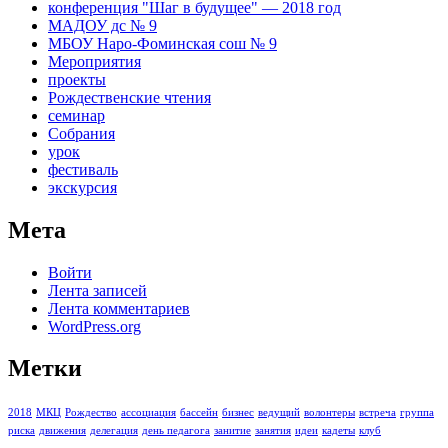
конференция "Шаг в будущее" — 2018 год
МАДОУ дс № 9
МБОУ Наро-Фоминская сош № 9
Мероприятия
проекты
Рождественские чтения
семинар
Собрания
урок
фестиваль
экскурсия
Мета
Войти
Лента записей
Лента комментариев
WordPress.org
Метки
2018
МКЦ
Рождество
ассоциация
бассейн
бизнес
ведущий
волонтеры
встреча
группа
риска
движения
делегация
день педагога
занитие
занятия
идеи
кадеты
клуб