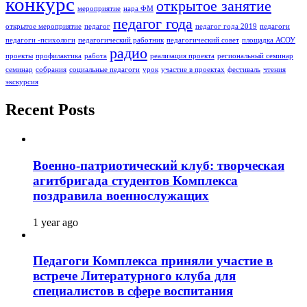
конкурс
открытое занятие
мероприятие
нара ФМ
педагог года
открытое мероприятие
педагог
педагог года 2019
педагоги
педагоги -психологи
педагогический работник
педагогический совет
площадка АСОУ
радио
проекты
профилактика
работа
реализация проекта
региональный семинар
семинар
собрания
социальные педагоги
урок
участие в проектах
фестиваль
чтения
экскурсия
Recent Posts
Военно-патриотический клуб: творческая
агитбригада студентов Комплекса
поздравила военнослужащих
1 year ago
Педагоги Комплекса приняли участие в
встрече Литературного клуба для
специалистов в сфере воспитания