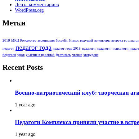
Лента комментариев
WordPress.org
Метки
2018
МКЦ
Рождество
ассоциация
бассейн
бизнес
ведущий
волонтеры
встреча
группа ри
педагог года
педагог
педагог года 2019
педагоги
педагоги -психологи
педаг
педагоги
урок
участие в проектах
фестиваль
чтения
экскурсия
Recent Posts
Военно-патриотический клуб: творческая аг
1 year ago
Педагоги Комплекса приняли участие в встре
1 year ago