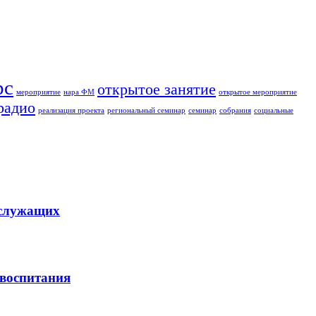
рс
открытое занятие
мероприятие
нара ФМ
открытое мероприятие
радио
реализация проекта
региональный семинар
семинар
собрания
социальные
ослужащих
 воспитания