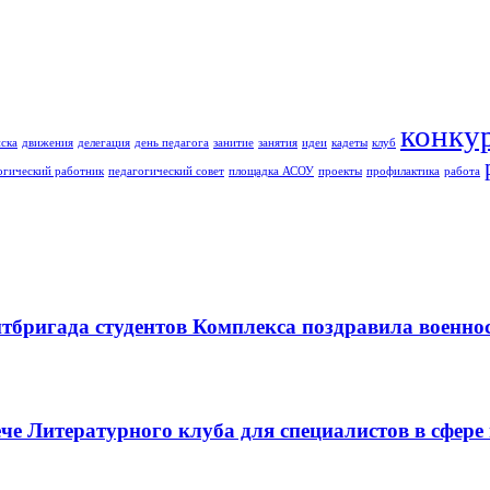
конку
ска
движения
делегация
день педагога
занитие
занятия
идеи
кадеты
клуб
огический работник
педагогический совет
площадка АСОУ
проекты
профилактика
работа
итбригада студентов Комплекса поздравила военн
че Литературного клуба для специалистов в сфере