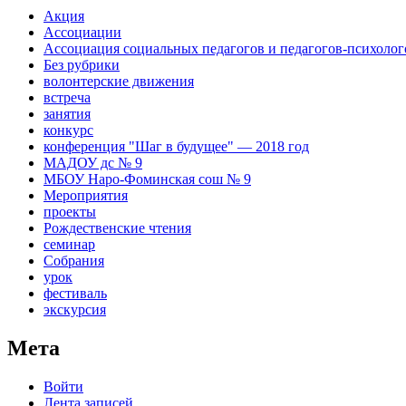
Акция
Ассоциации
Ассоциация социальных педагогов и педагогов-психоло
Без рубрики
волонтерские движения
встреча
занятия
конкурс
конференция "Шаг в будущее" — 2018 год
МАДОУ дс № 9
МБОУ Наро-Фоминская сош № 9
Мероприятия
проекты
Рождественские чтения
семинар
Собрания
урок
фестиваль
экскурсия
Мета
Войти
Лента записей