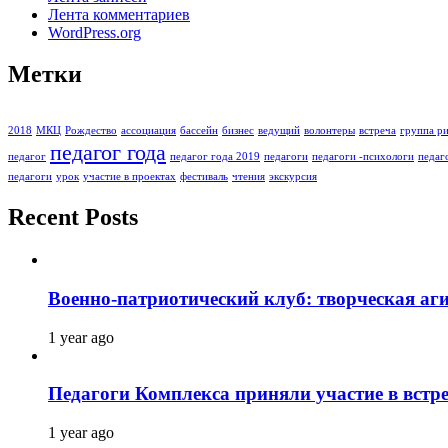
Лента комментариев
WordPress.org
Метки
2018
МКЦ
Рождество
ассоциация
бассейн
бизнес
ведущий
волонтеры
встреча
группа ри
педагог года
педагог
педагог года 2019
педагоги
педагоги -психологи
педаг
педагоги
урок
участие в проектах
фестиваль
чтения
экскурсия
Recent Posts
Военно-патриотический клуб: творческая аг
1 year ago
Педагоги Комплекса приняли участие в встре
1 year ago