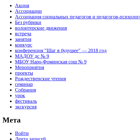
Акция
Ассоциации
Ассоциация социальных педагогов и педагогов-психоло
Без рубрики
волонтерские движения
встреча
занятия
конкурс
конференция "Шаг в будущее" — 2018 год
МАДОУ дс № 9
МБОУ Наро-Фоминская сош № 9
Мероприятия
проекты
Рождественские чтения
семинар
Собрания
урок
фестиваль
экскурсия
Мета
Войти
Лента записей