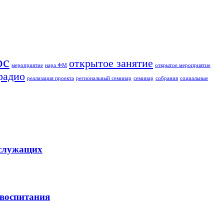
рс
открытое занятие
мероприятие
нара ФМ
открытое мероприятие
радио
реализация проекта
региональный семинар
семинар
собрания
социальные
ослужащих
 воспитания