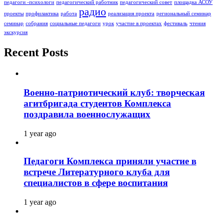
педагоги -психологи
педагогический работник
педагогический совет
площадка АСОУ
радио
проекты
профилактика
работа
реализация проекта
региональный семинар
семинар
собрания
социальные педагоги
урок
участие в проектах
фестиваль
чтения
экскурсия
Recent Posts
Военно-патриотический клуб: творческая
агитбригада студентов Комплекса
поздравила военнослужащих
1 year ago
Педагоги Комплекса приняли участие в
встрече Литературного клуба для
специалистов в сфере воспитания
1 year ago