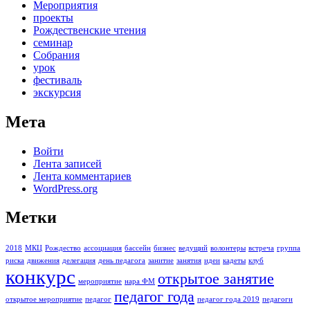
Мероприятия
проекты
Рождественские чтения
семинар
Собрания
урок
фестиваль
экскурсия
Мета
Войти
Лента записей
Лента комментариев
WordPress.org
Метки
2018
МКЦ
Рождество
ассоциация
бассейн
бизнес
ведущий
волонтеры
встреча
группа
риска
движения
делегация
день педагога
занитие
занятия
идеи
кадеты
клуб
конкурс
открытое занятие
мероприятие
нара ФМ
педагог года
открытое мероприятие
педагог
педагог года 2019
педагоги