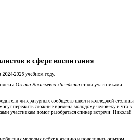
алистов в сфере воспитания
 2024-2025 учебном году.
мплекса
Оксана Васильевна Лилейкина
стали участниками
ководители литературных сообществ школ и колледжей столицы
омогут пережить сложные времена молодому человеку и что в
сами участникам помог разобраться спикер встречи: Николай
риобщения молодых ребят к чтению и поделились опытом