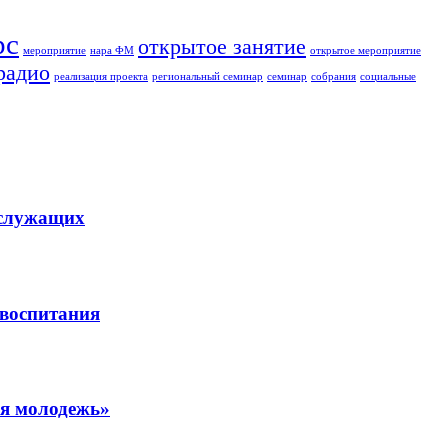
рс
открытое занятие
мероприятие
нара ФМ
открытое мероприятие
радио
реализация проекта
региональный семинар
семинар
собрания
социальные
ослужащих
 воспитания
ая молодежь»