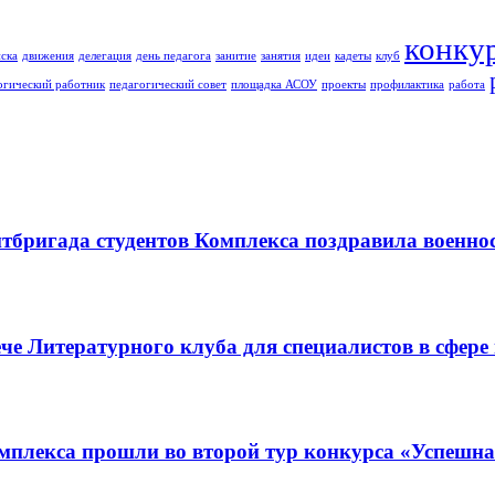
конку
ска
движения
делегация
день педагога
занитие
занятия
идеи
кадеты
клуб
огический работник
педагогический совет
площадка АСОУ
проекты
профилактика
работа
итбригада студентов Комплекса поздравила военн
че Литературного клуба для специалистов в сфере
омплекса прошли во второй тур конкурса «Успешн