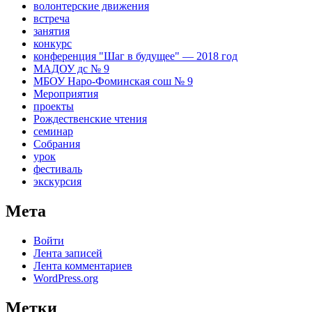
волонтерские движения
встреча
занятия
конкурс
конференция "Шаг в будущее" — 2018 год
МАДОУ дс № 9
МБОУ Наро-Фоминская сош № 9
Мероприятия
проекты
Рождественские чтения
семинар
Собрания
урок
фестиваль
экскурсия
Мета
Войти
Лента записей
Лента комментариев
WordPress.org
Метки