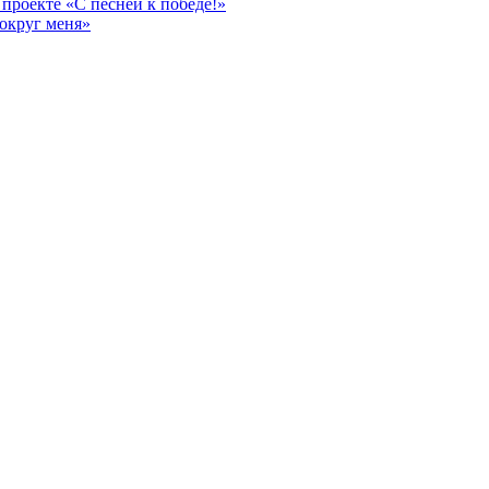
проекте «С песней к победе!»
округ меня»