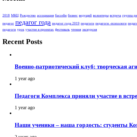
2018
МКЦ
Рождество
ассоциация
бассейн
бизнес
ведущий
волонтеры
встреча
группа ри
педагог года
педагог
педагог года 2019
педагоги
педагоги -психологи
педаг
педагоги
урок
участие в проектах
фестиваль
чтения
экскурсия
Recent Posts
Военно-патриотический клуб: творческая аг
1 year ago
Педагоги Комплекса приняли участие в встре
1 year ago
Наши ученики – наша гордость: студенты К
2 years ago