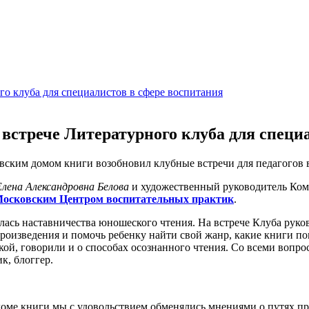
встрече Литературного клуба для специ
ским домом книги возобновил клубные встречи для педагогов в
Елена Александровна Белова
и художественный руководитель Ко
осковским Центром воспитательных практик
.
салась наставничества юношеского чтения. На встрече Клуба ру
произведения и помочь ребенку найти свой жанр, какие книги п
ой, говорили и о способах осознанного чтения. Со всеми вопро
к, блоггер.
доме книги мы с удовольствием обменялись мнениями о путях п